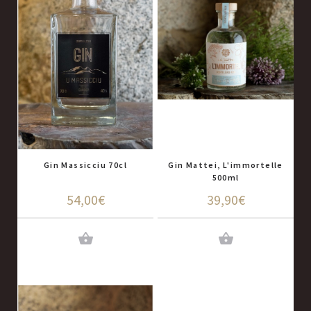
Gin Massicciu 70cl
Gin Mattei, L'immortelle
500ml
54,00€
39,90€