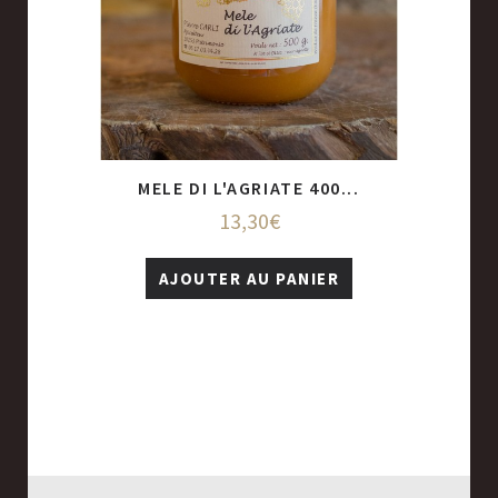
...
MELE DI L'AGRIATE 400...
PÂ
13,30€
R
AJOUTER AU PANIER