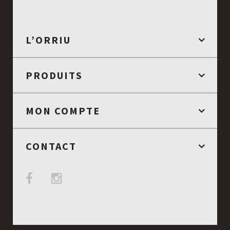
L’ORRIU
PRODUITS
MON COMPTE
...
MELE DI L'AGRIATE 400...
13,30€
CONTACT
R
AJOUTER AU PANIER