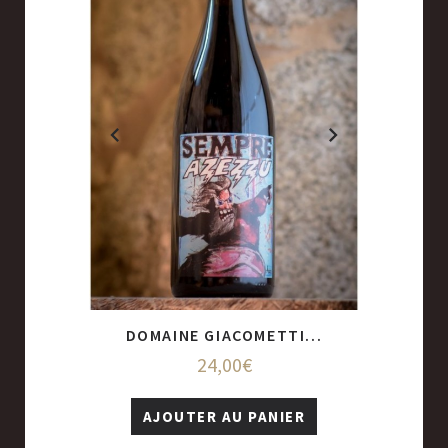
..
DOMAINE GIACOMETTI...
SAN
24,00€
R
AJOUTER AU PANIER