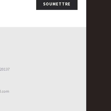
 20137
l.com